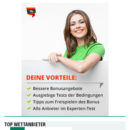
TOP WETTANBIETER