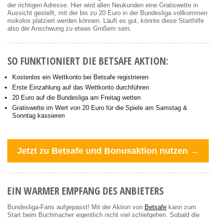
der richtigen Adresse. Hier wird allen Neukunden eine Gratiswette in
Aussicht gestellt, mit der bis zu 20 Euro in der Bundesliga vollkommen
risikolos platziert werden können. Läuft es gut, könnte diese Starthilfe
also der Anschwung zu etwas Großem sein.
SO FUNKTIONIERT DIE BETSAFE AKTION:
Kostenlos ein Wettkonto bei Betsafe registrieren
Erste Einzahlung auf das Wettkonto durchführen
20 Euro auf die Bundesliga am Freitag wetten
Gratiswette im Wert von 20 Euro für die Spiele am Samstag &
Sonntag kassieren
Jetzt zu Betsafe und Bonusaktion nutzen →
EIN WARMER EMPFANG DES ANBIETERS
Bundesliga-Fans aufgepasst! Mit der Aktion von
Betsafe
kann zum
Start beim Buchmacher eigentlich nicht viel schiefgehen. Sobald die