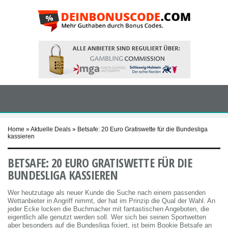
Home
»
Aktuelle Deals
»
Betsafe: 20 Euro Gratiswette für die Bundesliga
kassieren
BETSAFE: 20 EURO GRATISWETTE FÜR DIE
BUNDESLIGA KASSIEREN
Wer heutzutage als neuer Kunde die Suche nach einem passenden
Wettanbieter in Angriff nimmt, der hat im Prinzip die Qual der Wahl. An
jeder Ecke locken die Buchmacher mit fantastischen Angeboten, die
eigentlich alle genutzt werden soll. Wer sich bei seinen Sportwetten
aber besonders auf die Bundesliga fixiert, ist beim Bookie Betsafe an