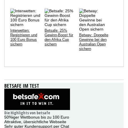
Interwetten:
Betsafe: 25%
Registrieren und
Gewinn-Boost für
Betway: Doppelte
100 Euro Bonus
den Afrika Cup
Gewinne bei den
sichern
sichern
Australian Open
sichern
BETSAFE IM TEST
Die Highlights von betsafe
50%iger Wettbonus bis zu 100 Euro
Attraktive, übersichtliche Webseite
Sehr guter Kundensupport per Chat