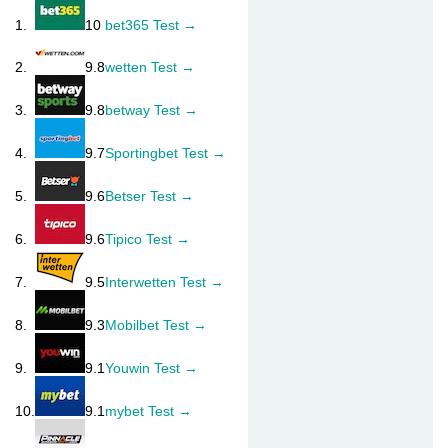
1.
10
bet365 Test →
2.
9.8
wetten Test →
3.
9.8
betway Test →
4.
9.7
Sportingbet Test →
5.
9.6
Betser Test →
6.
9.6
Tipico Test →
7.
9.5
Interwetten Test →
8.
9.3
Mobilbet Test →
9.
9.1
Youwin Test →
10.
9.1
mybet Test →