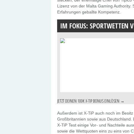
stecken, der ehemalige Chef von Tipico –
Lizenz von der Malta Gaming Authority.
Erfahrungen geballte Kompetenz.
IM FOKUS: SPORTWETTEN V
JETZT DEINEN 100€ X-TIP BONUS EINLÖSEN →
Außerdem ist X-TiP auch noch im Besit
Großbritannien sowie aus Deutschland. 
X-TiP Test einige Vor- und Nachteile 
sowie die Wettquoten eins zu eins von C