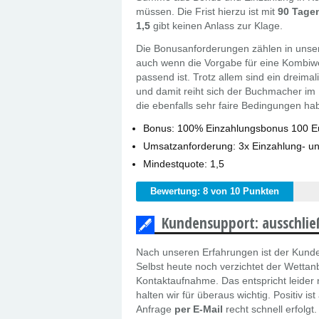
müssen. Die Frist hierzu ist mit
90 Tage
1,5
gibt keinen Anlass zur Klage.
Die Bonusanforderungen zählen in uns
auch wenn die Vorgabe für eine Kombiwet
passend ist. Trotz allem sind ein dreima
und damit reiht sich der Buchmacher i
die ebenfalls sehr faire Bedingungen ha
Bonus: 100% Einzahlungsbonus 100 E
Umsatzanforderung: 3x Einzahlung- u
Mindestquote: 1,5
Bewertung: 8 von 10 Punkten
Kundensupport: ausschließ
Nach unseren Erfahrungen ist der Kunden
Selbst heute noch verzichtet der Wettanb
Kontaktaufnahme. Das entspricht leider
halten wir für überaus wichtig. Positiv is
Anfrage
per E-Mail
recht schnell erfolgt