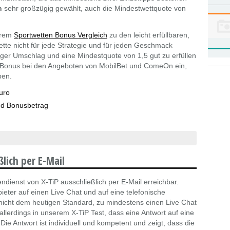
n
sehr großzügig gewählt, auch die Mindestwettquote von
erem
Sportwetten Bonus Vergleich
zu den leicht erfüllbaren,
te nicht für jede Strategie und für jeden Geschmack
liger Umschlag und eine Mindestquote von 1,5 gut zu erfüllen
m Bonus bei den Angeboten von MobilBet und ComeOn ein,
ben.
uro
nd Bonusbetrag
lich per E-Mail
dienst von X-TiP ausschließlich per E-Mail erreichbar.
ieter auf einen Live Chat und auf eine telefonische
 nicht dem heutigen Standard, zu mindestens einen Live Chat
t allerdings in unserem X-TiP Test, dass eine Antwort auf eine
. Die Antwort ist individuell und kompetent und zeigt, dass die