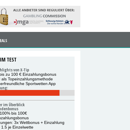
EALS
 IM TEST
hlights von X-Tip
is zu 100 € Einzahlungsbonus
 als Topeinzahlungsmethode
erfreundliche Sportwetten App
ung:
r im Überblick
ndenbonus
100% bis 100€
inzahlungsbonus
ungen: 3x Wettbonus + Einzahlung
 1.5 je Einzelwette