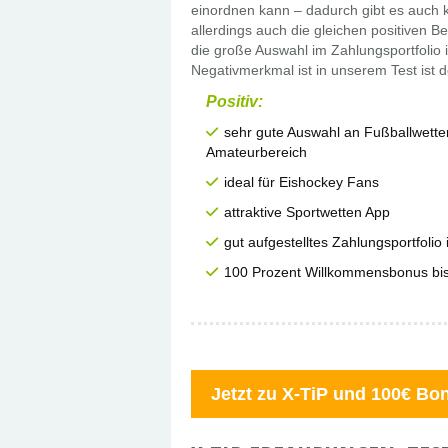
einordnen kann – dadurch gibt es auch 
allerdings auch die gleichen positiven Be
die große Auswahl im Zahlungsportfolio 
Negativmerkmal ist in unserem Test ist 
Positiv:
sehr gute Auswahl an Fußballwetten
Amateurbereich
ideal für Eishockey Fans
attraktive Sportwetten App
gut aufgestelltes Zahlungsportfolio
100 Prozent Willkommensbonus bi
Jetzt zu X-TiP und 100€ Bo