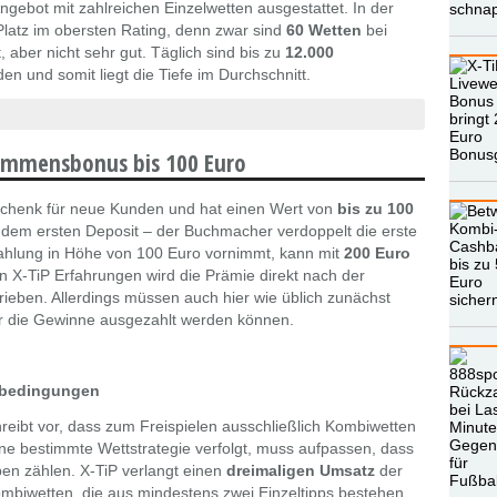
ngebot mit zahlreichen Einzelwetten ausgestattet. In der
n Platz im obersten Rating, denn zwar sind
60 Wetten
bei
aber nicht sehr gut. Täglich sind bis zu
12.000
 und somit liegt die Tiefe im Durchschnitt.
kommensbonus bis 100 Euro
chenk für neue Kunden und hat einen Wert von
bis zu 100
an dem ersten Deposit – der Buchmacher verdoppelt die erste
ahlung in Höhe von 100 Euro vornimmt, kann mit
200 Euro
 X-TiP Erfahrungen wird die Prämie direkt nach der
ieben. Allerdings müssen auch hier wie üblich zunächst
or die Gewinne ausgezahlt werden können.
sbedingungen
eibt vor, dass zum Freispielen ausschließlich Kombiwetten
e bestimmte Wettstrategie verfolgt, muss aufpassen, dass
en zählen. X-TiP verlangt einen
dreimaligen Umsatz
der
biwetten, die aus mindestens zwei Einzeltipps bestehen