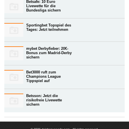
Betsafe: 10 Euro
Livewette für die
Bundesliga sichern
Sportingbet Topspiel des
Tages: Jetzt teilnehmen
mybet Derbyfieber: 20€-
Bonus zum Madrid-Derby
sichern
Bet3000 ruft zum
Champions League
Tippspiel auf
Betsson: Jetzt die
risikofreie Livewette
sichern