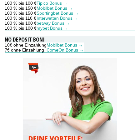
100 % bis 100 €
Tipico Bonus →
100 % bis 150 €
Mobilbet Bonus →
100 % bis 150 €
Sportingbet Bonus →
100 % bis 110 €
Interwetten Bonus →
100 % bis 100 €
betway Bonus →
100 % bis 100 €
mybet Bonus →
NO DEPOSIT BONI
10€ ohne Einzahlung
Mobilbet Bonus →
7€ ohne Einzahlung
ComeOn Bonus →