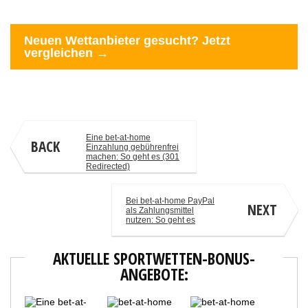
Neuen Wettanbieter gesucht? Jetzt
vergleichen →
deinbonuscode.com
Eine bet-at-home
BACK
Einzahlung gebührenfrei
machen: So geht es (301
Redirected)
Bei bet-at-home PayPal
NEXT
als Zahlungsmittel
nutzen: So geht es
AKTUELLE SPORTWETTEN-BONUS-
ANGEBOTE: