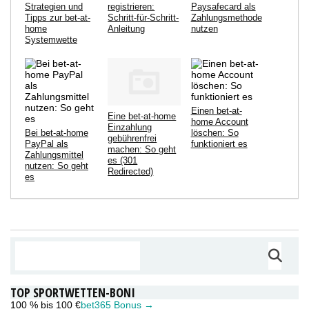
Strategien und
registrieren:
Paysafecard als
Tipps zur bet-at-
Schritt-für-Schritt-
Zahlungsmethode
home
Anleitung
nutzen
Systemwette
Einen bet-at-
Eine bet-at-home
home Account
Einzahlung
Bei bet-at-home
löschen: So
gebührenfrei
PayPal als
funktioniert es
machen: So geht
Zahlungsmittel
es (301
nutzen: So geht
Redirected)
es
TOP SPORTWETTEN-BONI
100 % bis 100 €
bet365 Bonus →