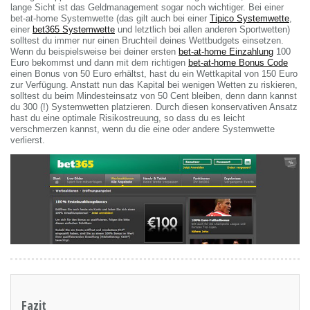
lange Sicht ist das Geldmanagement sogar noch wichtiger. Bei einer
bet-at-home Systemwette (das gilt auch bei einer
Tipico Systemwette
,
einer
bet365 Systemwette
und letztlich bei allen anderen Sportwetten)
solltest du immer nur einen Bruchteil deines Wettbudgets einsetzen.
Wenn du beispielsweise bei deiner ersten
bet-at-home Einzahlung
100
Euro bekommst und dann mit dem richtigen
bet-at-home Bonus Code
einen Bonus von 50 Euro erhältst, hast du ein Wettkapital von 150 Euro
zur Verfügung. Anstatt nun das Kapital bei wenigen Wetten zu riskieren,
solltest du beim Mindesteinsatz von 50 Cent bleiben, denn dann kannst
du 300 (!) Systemwetten platzieren. Durch diesen konservativen Ansatz
hast du eine optimale Risikostreuung, so dass du es leicht
verschmerzen kannst, wenn du die eine oder andere Systemwette
verlierst.
Fazit