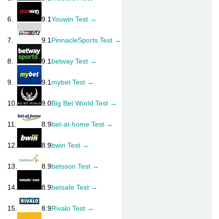
6.
9.1
Youwin Test →
7.
9.1
PinnacleSports Test →
8.
9.1
betway Test →
9.
9.1
mybet Test →
10.
9.0
Big Bet World Test →
11.
8.9
bet-at-home Test →
12.
8.9
bwin Test →
13.
8.9
betsson Test →
14.
8.9
betsafe Test →
15.
8.9
Rivalo Test →