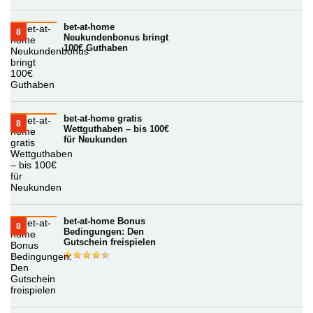
bet-at-home
8
Neukundenbonus bringt
100€ Guthaben
bet-at-home gratis
8
Wettguthaben – bis 100€
für Neukunden
bet-at-home Bonus
8
Bedingungen: Den
Gutschein freispielen