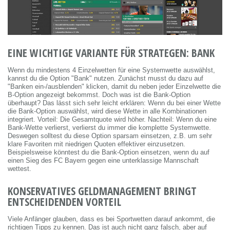
EINE WICHTIGE VARIANTE FÜR STRATEGEN: BANK
Wenn du mindestens 4 Einzelwetten für eine Systemwette auswählst,
kannst du die Option "Bank" nutzen. Zunächst musst du dazu auf
"Banken ein-/ausblenden" klicken, damit du neben jeder Einzelwette die
B-Option angezeigt bekommst. Doch was ist die Bank-Option
überhaupt? Das lässt sich sehr leicht erklären: Wenn du bei einer Wette
die Bank-Option auswählst, wird diese Wette in alle Kombinationen
integriert. Vorteil: Die Gesamtquote wird höher. Nachteil: Wenn du eine
Bank-Wette verlierst, verlierst du immer die komplette Systemwette.
Deswegen solltest du diese Option sparsam einsetzen, z.B. um sehr
klare Favoriten mit niedrigen Quoten effektiver einzusetzen.
Beispielsweise könntest du die Bank-Option einsetzen, wenn du auf
einen Sieg des FC Bayern gegen eine unterklassige Mannschaft
wettest.
KONSERVATIVES GELDMANAGEMENT BRINGT
ENTSCHEIDENDEN VORTEIL
Viele Anfänger glauben, dass es bei Sportwetten darauf ankommt, die
richtigen Tipps zu kennen. Das ist auch nicht ganz falsch, aber auf