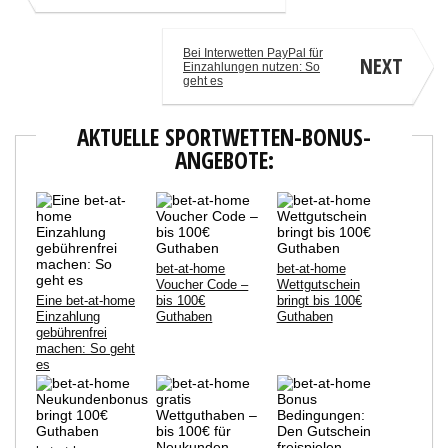
Bei Interwetten PayPal für
NEXT
Einzahlungen nutzen: So
geht es
AKTUELLE SPORTWETTEN-BONUS-
ANGEBOTE:
bet-at-home
bet-at-home
Voucher Code –
Wettgutschein
Eine bet-at-home
bis 100€
bringt bis 100€
Einzahlung
Guthaben
Guthaben
gebührenfrei
machen: So geht
es