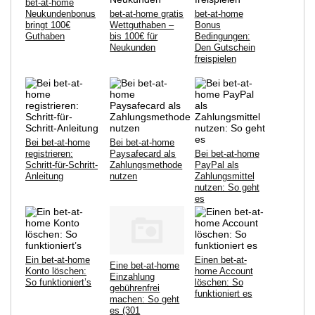
bet-at-home
Neukundenbonus
bet-at-home gratis
bet-at-home
bringt 100€
Wettguthaben –
Bonus
Guthaben
bis 100€ für
Bedingungen:
Neukunden
Den Gutschein
freispielen
Bei bet-at-home
Bei bet-at-home
registrieren:
Paysafecard als
Bei bet-at-home
Schritt-für-Schritt-
Zahlungsmethode
PayPal als
Anleitung
nutzen
Zahlungsmittel
nutzen: So geht
es
Ein bet-at-home
Einen bet-at-
Eine bet-at-home
Konto löschen:
home Account
Einzahlung
So funktioniert’s
löschen: So
gebührenfrei
funktioniert es
machen: So geht
es (301