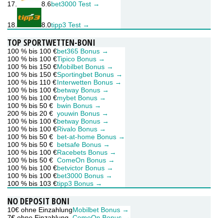
17.
8.6
bet3000 Test →
18.
8.0
tipp3 Test →
TOP SPORTWETTEN-BONI
100 % bis 100 €
bet365 Bonus →
100 % bis 100 €
Tipico Bonus →
100 % bis 150 €
Mobilbet Bonus →
100 % bis 150 €
Sportingbet Bonus →
100 % bis 110 €
Interwetten Bonus →
100 % bis 100 €
betway Bonus →
100 % bis 100 €
mybet Bonus →
100 % bis 50 €
bwin Bonus →
200 % bis 20 €
youwin Bonus →
100 % bis 100 €
betway Bonus →
100 % bis 100 €
Rivalo Bonus →
100 % bis 50 €
bet-at-home Bonus →
100 % bis 50 €
betsafe Bonus →
100 % bis 100 €
Racebets Bonus →
100 % bis 50 €
ComeOn Bonus →
100 % bis 100 €
betvictor Bonus →
100 % bis 100 €
bet3000 Bonus →
100 % bis 103 €
tipp3 Bonus →
NO DEPOSIT BONI
10€ ohne Einzahlung
Mobilbet Bonus →
7€ ohne Einzahlung
ComeOn Bonus →