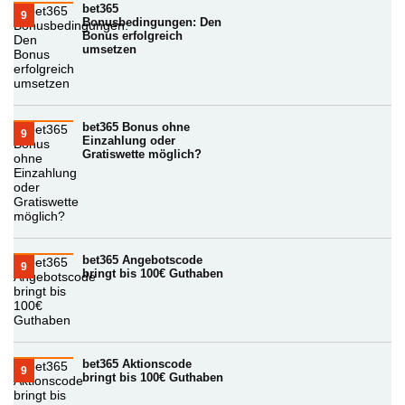
bet365
9
Bonusbedingungen: Den
Bonus erfolgreich
umsetzen
bet365 Bonus ohne
9
Einzahlung oder
Gratiswette möglich?
bet365 Angebotscode
9
bringt bis 100€ Guthaben
bet365 Aktionscode
9
bringt bis 100€ Guthaben