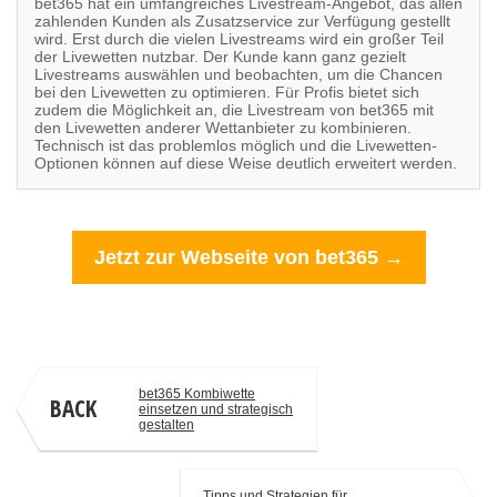
bet365 hat ein umfangreiches Livestream-Angebot, das allen
zahlenden Kunden als Zusatzservice zur Verfügung gestellt
wird. Erst durch die vielen Livestreams wird ein großer Teil
der Livewetten nutzbar. Der Kunde kann ganz gezielt
Livestreams auswählen und beobachten, um die Chancen
bei den Livewetten zu optimieren. Für Profis bietet sich
zudem die Möglichkeit an, die Livestream von bet365 mit
den Livewetten anderer Wettanbieter zu kombinieren.
Technisch ist das problemlos möglich und die Livewetten-
Optionen können auf diese Weise deutlich erweitert werden.
Jetzt zur Webseite von bet365 →
deinbonuscode.com
bet365 Kombiwette
BACK
einsetzen und strategisch
gestalten
Tipps und Strategien für