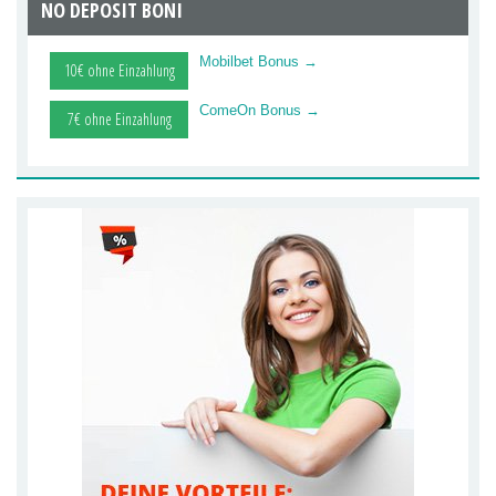
NO DEPOSIT BONI
Mobilbet Bonus →
10€ ohne Einzahlung
ComeOn Bonus →
7€ ohne Einzahlung