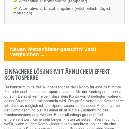
Alternative 1: Kontosperre (temporär)
Alternative 2: Einzahlungslimit (wöchentlich, täglich,
monatlich)
Neuen Wettanbieter gesucht? Jetzt
vergleichen →
EINFACHERE LÖSUNG MIT ÄHNLICHEM EFFEKT:
KONTOSPERRE
Du kannst mithilfe des Kundenservices dein Konto für eine bestimmte
Zeit oder auch unbegrenzt sperren lassen. Mit der Kontosperre kannst
du zum Beispiel vermeiden, dass dein Konto von Unbefugten während
deiner Abwesenheit missbraucht wird. Der große Vorteil der Kontosperre
ist, dass es möglich ist, die Sperre wieder aufzuheben. Anders als bei
der Kontolöschung bist du dabei nicht auf die Zustimmung des
Kundenservices angewiesen. Es ist allerdings grundsätzlich
empfehlenswert, keine sehr langen Fristen zu setzen. Wenn du nicht
weißt, wann du das Konto wieder nutzen möchtest, solltest du eine
unbegrenzte Kontosperre veranlassen. Bei einer befristeten Sperre