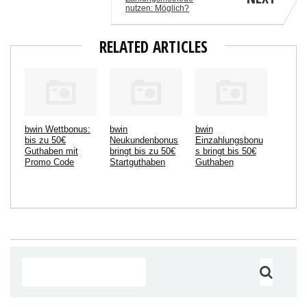
nutzen: Möglich?
RELATED ARTICLES
bwin Wettbonus:
bwin
bwin
bis zu 50€
Neukundenbonus
Einzahlungsbonu
Guthaben mit
bringt bis zu 50€
s bringt bis 50€
Promo Code
Startguthaben
Guthaben