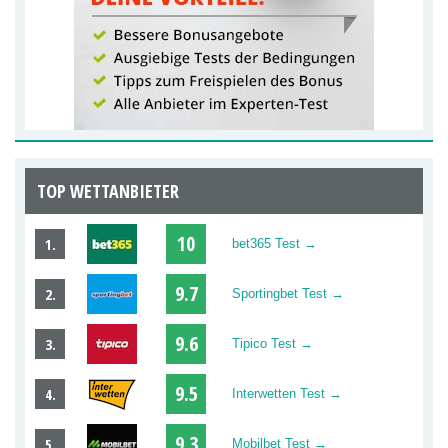
TOP WETTANBIETER
10
1.
bet365 Test →
9.7
2.
Sportingbet Test →
9.6
3.
Tipico Test →
9.5
4.
Interwetten Test →
9.3
5.
Mobilbet Test →