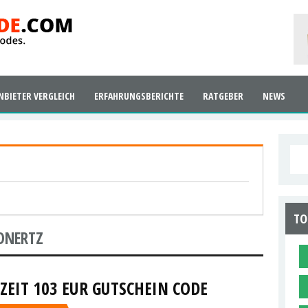
BIETER VERGLEICH
ERFAHRUNGSBERICHTE
RATGEBER
NEWS
TO
ONERTZ
 ZEIT 103 EUR GUTSCHEIN CODE