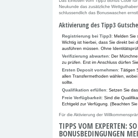
Das Einlösen vom Tipp3 Bonus Code für W
Neukunde das zusätzliche Wettguthabe
schlussendlich das Bonuswaschen ernstha
Aktivierung des Tipp3 Gutschei
Registrierung bei Tipp3
: Melden Sie 
Wichtig ist hierbei, dass Sie direkt bei
ausführen müssen. Ohne Identitätsprüf
Verifizierung abwarten
: Der Münchne
zu prüfen. Erst im Anschluss dürfen Si
Ersten Deposit vornehmen
: Tätigen 
allen Transfermethoden wählen, wobei
sollte.
Qualifikation erfüllen
: Setzen Sie da
Freie Verfügbarkeit
: Sind die Qualifi
Echtgeld zur Verfügung. (Beachten Sie
Für die Aktivierung der Willkommenspräm
TIPPS VOM EXPERTEN: SO 
BONUSBEDINGUNGEN ME