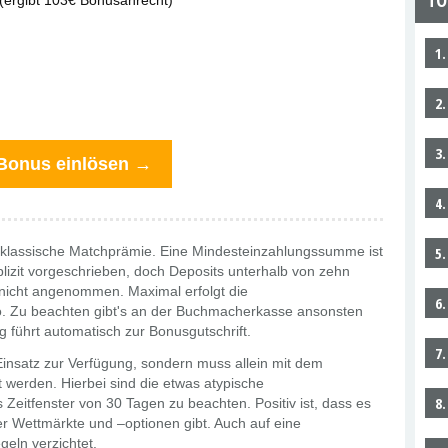
TO
(ergibt 103€ Bonusanrecht)
1.
2.
3.
 Bonus einlösen →
4.
s klassische Matchprämie. Eine Mindesteinzahlungssumme ist
5.
lizit vorgeschrieben, doch Deposits unterhalb von zehn
icht angenommen. Maximal erfolgt die
6.
o. Zu beachten gibt's an der Buchmacherkasse ansonsten
 führt automatisch zur Bonusgutschrift.
7.
Einsatz zur Verfügung, sondern muss allein mit dem
t werden. Hierbei sind die etwas atypische
8.
eitfenster von 30 Tagen zu beachten. Positiv ist, dass es
er Wettmärkte und –optionen gibt. Auch auf eine
eln verzichtet.