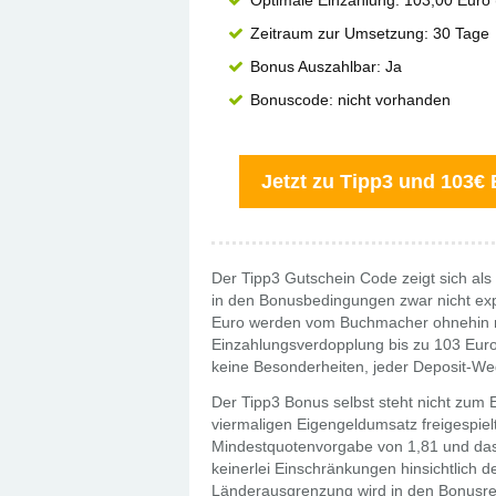
Optimale Einzahlung: 103,00 Euro 
Zeitraum zur Umsetzung: 30 Tage
Bonus Auszahlbar: Ja
Bonuscode: nicht vorhanden
Jetzt zu Tipp3 und 103€
Der Tipp3 Gutschein Code zeigt sich al
in den Bonusbedingungen zwar nicht exp
Euro werden vom Buchmacher ohnehin n
Einzahlungsverdopplung bis zu 103 Eur
keine Besonderheiten, jeder Deposit-Weg
Der Tipp3 Bonus selbst steht nicht zum 
viermaligen Eigengeldumsatz freigespiel
Mindestquotenvorgabe von 1,81 und das Z
keinerlei Einschränkungen hinsichtlich d
Länderausgrenzung wird in den Bonusreg