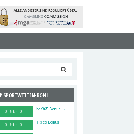
P SPORTWETTEN-BONI
bet365 Bonus →
100 % bis 100 €
Tipico Bonus →
100 % bis 100 €