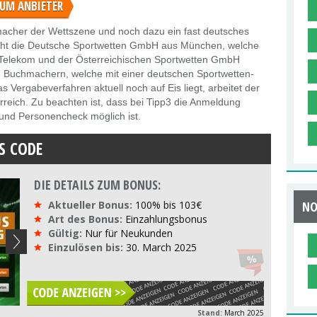
UM ANBIETER
hmacher der Wettszene und noch dazu ein fast deutsches
steht die Deutsche Sportwetten GmbH aus München, welche
 Telekom und der Österreichischen Sportwetten GmbH
n Buchmachern, welche mit einer deutschen Sportwetten-
s Vergabeverfahren aktuell noch auf Eis liegt, arbeitet der
reich. Zu beachten ist, dass bei Tipp3 die Anmeldung
- und Personencheck möglich ist.
S CODE
DIE DETAILS ZUM BONUS:
Aktueller Bonus:
100% bis 103€
NO
Art des Bonus:
Einzahlungsbonus
Gültig:
Nur für Neukunden
Einzulösen bis:
30. March 2025
kein Code notwendig
Stand:
March 2025