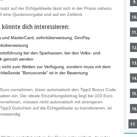
9.
tz auf der Echtgeldseite lässt sich in der Praxis nahezu
uf eine Quotenvorgabe und auf ein Zeitlimit.
10
 könnte dich interessieren:
11
a und MasterCard, sofortüberweisung, GiroPay
anküberweisung
12
ontoführung bei den Sparkassen, bei den Volks- und
nk genutzt werden
13
t nicht zum Wetten zur Verfügung, sondern muss mit dem
schließende "Bonusrunde" ist in der Bewertung
14
 Euro vornehmen, lösen automatisch den Tipp3 Bonus Code
15
thaben ein. Der ideale Einzahlungsbetrag liegt bei 103 Euro.
vornehmen, müssen nicht automatisch mit strengeren
p3 Gutschein auf die Echtgeldseite zu transferieren, ist
16
 notwendig.
17.