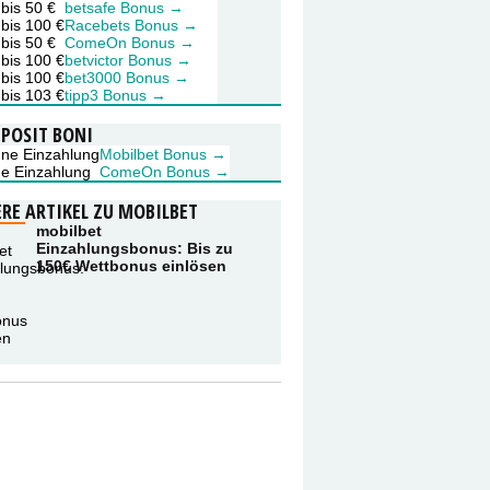
bis 50 €
betsafe Bonus →
bis 100 €
Racebets Bonus →
bis 50 €
ComeOn Bonus →
bis 100 €
betvictor Bonus →
bis 100 €
bet3000 Bonus →
bis 103 €
tipp3 Bonus →
POSIT BONI
ne Einzahlung
Mobilbet Bonus →
e Einzahlung
ComeOn Bonus →
RE ARTIKEL ZU MOBILBET
mobilbet
Einzahlungsbonus: Bis zu
150€ Wettbonus einlösen