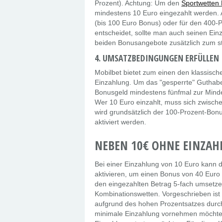
Prozent). Achtung: Um den
Sportwetten
mindestens 10 Euro eingezahlt werden.
(bis 100 Euro Bonus) oder für den 400-
entscheidet, sollte man auch seinen Ein
beiden Bonusangebote zusätzlich zum s
4. UMSATZBEDINGUNGEN ERFÜLLEN
Mobilbet bietet zum einen den klassisc
Einzahlung. Um das "gesperrte" Guthabe
Bonusgeld mindestens fünfmal zur Mind
Wer 10 Euro einzahlt, muss sich zwisch
wird grundsätzlich der 100-Prozent-Bon
aktiviert werden.
NEBEN 10€ OHNE EINZAH
Bei einer Einzahlung von 10 Euro kann 
aktivieren, um einen Bonus von 40 Eu
den eingezahlten Betrag 5-fach umsetzen.
Kombinationswetten. Vorgeschrieben ist
aufgrund des hohen Prozentsatzes durcha
minimale Einzahlung vornehmen möchten.