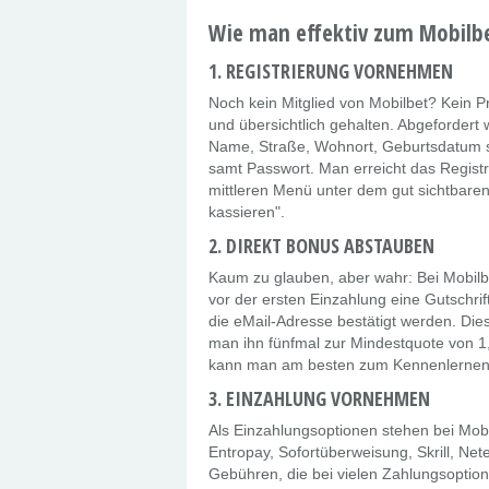
Wie man effektiv zum Mobil
1. REGISTRIERUNG VORNEHMEN
Noch kein Mitglied von Mobilbet? Kein P
und übersichtlich gehalten. Abgefordert 
Name, Straße, Wohnort, Geburtsdatum s
samt Passwort. Man erreicht das Registr
mittleren Menü unter dem gut sichtbare
kassieren".
2. DIREKT BONUS ABSTAUBEN
Kaum zu glauben, aber wahr: Bei Mobilbe
vor der ersten Einzahlung eine Gutschr
die eMail-Adresse bestätigt werden. Di
man ihn fünfmal zur Mindestquote von 1
kann man am besten zum Kennenlernen
3. EINZAHLUNG VORNEHMEN
Als Einzahlungsoptionen stehen bei Mobi
Entropay, Sofortüberweisung, Skrill, Net
Gebühren, die bei vielen Zahlungsoptione