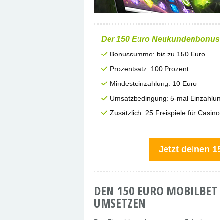
Der 150 Euro Neukundenbonus v
Bonussumme: bis zu 150 Euro
Prozentsatz: 100 Prozent
Mindesteinzahlung: 10 Euro
Umsatzbedingung: 5-mal Einzahlun
Zusätzlich: 25 Freispiele für Casino
Jetzt deinen 
DEN 150 EURO MOBILBET
UMSETZEN