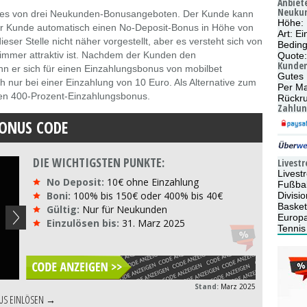
Anbiete
Neuku
ines von drei Neukunden-Bonusangeboten. Der Kunde kann
Höhe: 
r Kunde automatisch einen No-Deposit-Bonus in Höhe von
Art: E
eser Stelle nicht näher vorgestellt, aber es versteht sich von
Beding
 immer attraktiv ist. Nachdem der Kunden den
Quote:
Kunden
nn er sich für einen Einzahlungsbonus von mobilbet
Gutes 
ch nur bei einer Einzahlung von 10 Euro. Als Alternative zum
Per Ma
nen 400-Prozent-Einzahlungsbonus.
Rückru
Zahlu
BONUS CODE
DIE WICHTIGSTEN PUNKTE:
Livest
Livest
No Deposit:
10€ ohne Einzahlung
Fußbal
Boni:
100% bis 150€ oder 400% bis 40€
Divisi
Basket
Gültig:
Nur für Neukunden
Europ
Einzulösen bis:
31. Marz 2025
Tennis
kein Code notwendig
Stand:
Marz 2025
NUS EINLÖSEN →