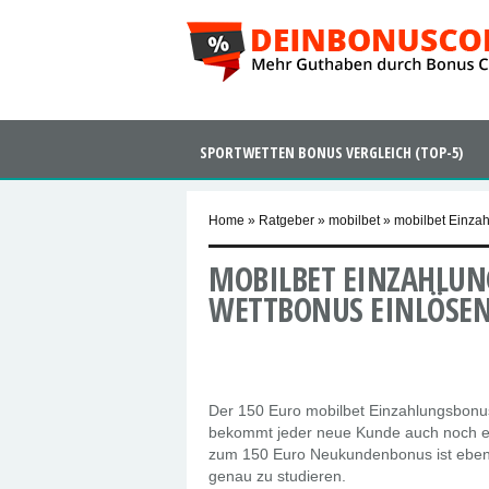
SPORTWETTEN BONUS VERGLEICH (TOP-5)
Home
»
Ratgeber
»
mobilbet
»
mobilbet Einza
MOBILBET EINZAHLUNG
WETTBONUS EINLÖSE
Der 150 Euro mobilbet Einzahlungsbonus 
bekommt jeder neue Kunde auch noch ein
zum 150 Euro Neukundenbonus ist ebenfal
genau zu studieren.