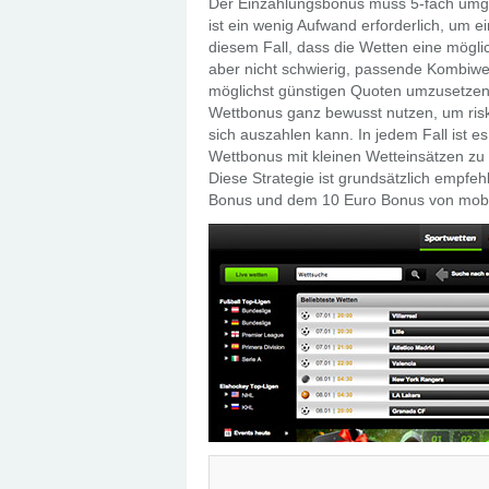
Der Einzahlungsbonus muss 5-fach umge
ist ein wenig Aufwand erforderlich, um e
diesem Fall, dass die Wetten eine möglic
aber nicht schwierig, passende Kombiwe
möglichst günstigen Quoten umzusetzen.
Wettbonus ganz bewusst nutzen, um riska
sich auszahlen kann. In jedem Fall ist 
Wettbonus mit kleinen Wetteinsätzen zu r
Diese Strategie ist grundsätzlich empfe
Bonus und dem 10 Euro Bonus von mobi