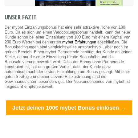
UNSER FAZIT
Der mybet Einzahlungsbonus hat eine sehr attraktive Höhe von 100
Euro. Da es sich um einen Verdopplungsbonus handelt, kann der neue
Kunde schon bei einer Einzahlung von 100 Euro mit einem Kapital von
200 Euro Wetten bei den ersten
mybet Erfahrungen
abschließen. Die
Bonusbedingungen sind vergleichsweise anspruchsvoll, aber noch im
grünen Bereich. Einen mybet Partnercode benötigt der Kunde an keiner
Stelle, da nur die erste Einzahlung für die Bonushöhe und die
Bonusaktivierung bewertet wird. Dass der Bonus ohne Partnercode
konstruiert ist, hat den großen Vorteil, dass der Kunde ganz
automatisch nach der ersten Einzahlung zum Bonus gelangt. Mit einer
guten Strategie und einer clevere Risikostreuung sind die
Gewinnaussichten besonders gut. Der Neukundenbonus von mybet ist
insgesamt empfehlenswert.
Jetzt deinen 100€ mybet Bonus einlösen →
deinbonuscode.com