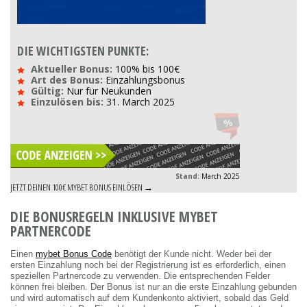
DIE WICHTIGSTEN PUNKTE:
Aktueller Bonus:
100% bis 100€
Art des Bonus:
Einzahlungsbonus
Gültig:
Nur für Neukunden
Einzulösen bis:
31. March 2025
kein Code notwendig
Stand:
March 2025
JETZT DEINEN 100€ MYBET BONUS EINLÖSEN →
DIE BONUSREGELN INKLUSIVE MYBET
PARTNERCODE
Einen
mybet Bonus Code
benötigt der Kunde nicht. Weder bei der
ersten Einzahlung noch bei der Registrierung ist es erforderlich, einen
speziellen Partnercode zu verwenden. Die entsprechenden Felder
können frei bleiben. Der Bonus ist nur an die erste Einzahlung gebunden
und wird automatisch auf dem Kundenkonto aktiviert, sobald das Geld