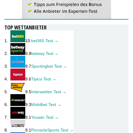
TOP WETTANBIETER
1.
10
bet365 Test →
2.
9.8
betway Test →
3.
9.7
Sportingbet Test →
4.
9.6
Tipico Test →
5.
9.5
Interwetten Test →
6.
9.3
Mobilbet Test →
7.
9.1
Youwin Test →
8.
9.1
PinnacleSports Test →