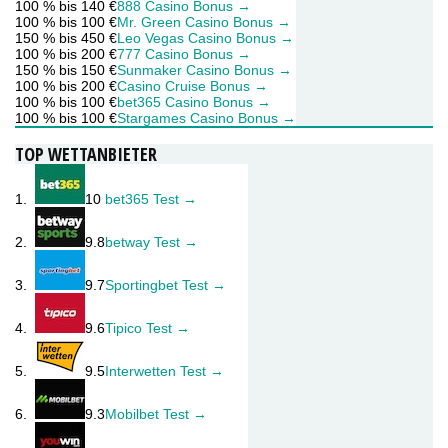
100 % bis 140 €
888 Casino Bonus →
100 % bis 100 €
Mr. Green Casino Bonus →
150 % bis 450 €
Leo Vegas Casino Bonus →
100 % bis 200 €
777 Casino Bonus →
150 % bis 150 €
Sunmaker Casino Bonus →
100 % bis 200 €
Casino Cruise Bonus →
100 % bis 100 €
bet365 Casino Bonus →
100 % bis 100 €
Stargames Casino Bonus →
TOP WETTANBIETER
1.
10
bet365 Test →
2.
9.8
betway Test →
3.
9.7
Sportingbet Test →
4.
9.6
Tipico Test →
5.
9.5
Interwetten Test →
6.
9.3
Mobilbet Test →