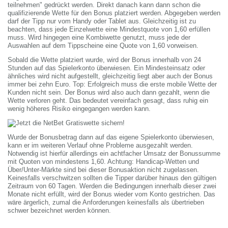
teilnehmen" gedrückt werden. Direkt danach kann dann schon die
qualifizierende Wette für den Bonus platziert werden. Abgegeben werden
darf der Tipp nur vom Handy oder Tablet aus. Gleichzeitig ist zu
beachten, dass jede Einzelwette eine Mindestquote von 1,60 erfüllen
muss. Wird hingegen eine Kombiwette genutzt, muss jede der
Auswahlen auf dem Tippscheine eine Quote von 1,60 vorweisen.
Sobald die Wette platziert wurde, wird der Bonus innerhalb von 24
Stunden auf das Spielerkonto überwiesen. Ein Mindesteinsatz oder
ähnliches wird nicht aufgestellt, gleichzeitig liegt aber auch der Bonus
immer bei zehn Euro. Top: Erfolgreich muss die erste mobile Wette der
Kunden nicht sein. Der Bonus wird also auch dann gezahlt, wenn die
Wette verloren geht. Das bedeutet vereinfach gesagt, dass ruhig ein
wenig höheres Risiko eingegangen werden kann.
Wurde der Bonusbetrag dann auf das eigene Spielerkonto überwiesen,
kann er im weiteren Verlauf ohne Probleme ausgezahlt werden.
Notwendig ist hierfür allerdings ein achtfacher Umsatz der Bonussumme
mit Quoten von mindestens 1,60. Achtung: Handicap-Wetten und
Über/Unter-Märkte sind bei dieser Bonusaktion nicht zugelassen.
Keinesfalls verschwitzen sollten die Tipper darüber hinaus den gültigen
Zeitraum von 60 Tagen. Werden die Bedingungen innerhalb dieser zwei
Monate nicht erfüllt, wird der Bonus wieder vom Konto gestrichen. Das
wäre ärgerlich, zumal die Anforderungen keinesfalls als übertrieben
schwer bezeichnet werden können.