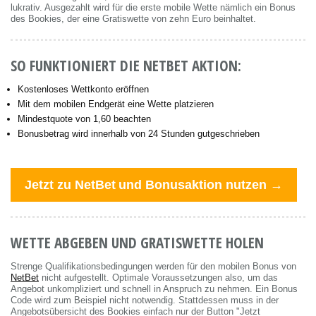
lukrativ. Ausgezahlt wird für die erste mobile Wette nämlich ein Bonus
des Bookies, der eine Gratiswette von zehn Euro beinhaltet.
SO FUNKTIONIERT DIE NETBET AKTION:
Kostenloses Wettkonto eröffnen
Mit dem mobilen Endgerät eine Wette platzieren
Mindestquote von 1,60 beachten
Bonusbetrag wird innerhalb von 24 Stunden gutgeschrieben
Jetzt zu NetBet und Bonusaktion nutzen →
WETTE ABGEBEN UND GRATISWETTE HOLEN
Strenge Qualifikationsbedingungen werden für den mobilen Bonus von
NetBet
nicht aufgestellt. Optimale Voraussetzungen also, um das
Angebot unkompliziert und schnell in Anspruch zu nehmen. Ein Bonus
Code wird zum Beispiel nicht notwendig. Stattdessen muss in der
Angebotsübersicht des Bookies einfach nur der Button "Jetzt