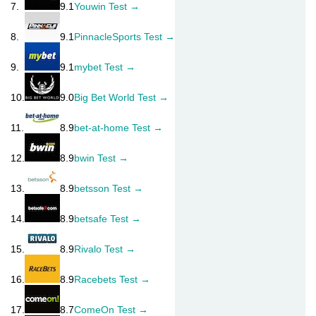
7.
9.1
Youwin Test →
8.
9.1
PinnacleSports Test →
9.
9.1
mybet Test →
10.
9.0
Big Bet World Test →
11.
8.9
bet-at-home Test →
12.
8.9
bwin Test →
13.
8.9
betsson Test →
14.
8.9
betsafe Test →
15.
8.9
Rivalo Test →
16.
8.9
Racebets Test →
17.
8.7
ComeOn Test →