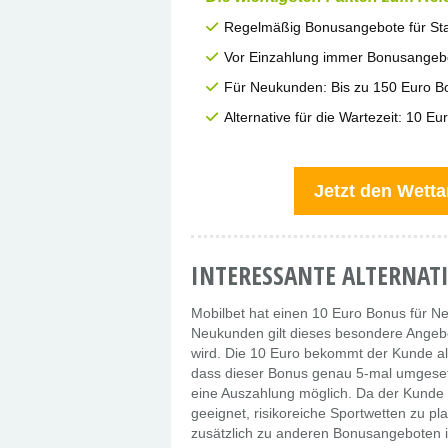
Regelmäßig Bonusangebote für St
Vor Einzahlung immer Bonusangeb
Für Neukunden: Bis zu 150 Euro B
Alternative für die Wartezeit: 10 
Jetzt den Wett
INTERESSANTE ALTERNATI
Mobilbet hat einen 10 Euro Bonus für Ne
Neukunden gilt dieses besondere Angeb
wird. Die 10 Euro bekommt der Kunde a
dass dieser Bonus genau 5-mal umgesetz
eine Auszahlung möglich. Da der Kunde k
geeignet, risikoreiche Sportwetten zu pl
zusätzlich zu anderen Bonusangeboten is