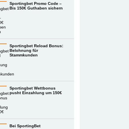
Sportingbet Promo Code –
Bis 150€ Guthaben sichern
Sportingbet Reload Bonus:
Belohnung für
Stammkunden
Sportingbet Wettbonus
pusht Einzahlung um 150€
Bei SportingBet