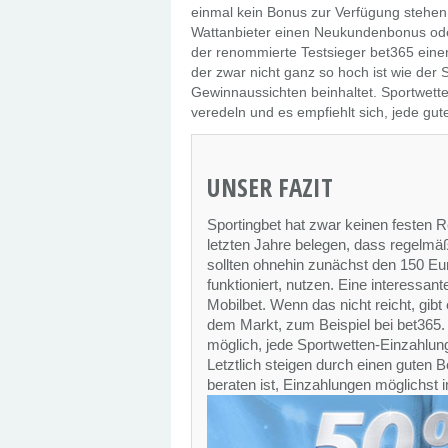
einmal kein Bonus zur Verfügung stehen s
Wattanbieter einen Neukundenbonus ode
der renommierte Testsieger bet365 ein
der zwar nicht ganz so hoch ist wie der
Gewinnaussichten beinhaltet. Sportwette
veredeln und es empfiehlt sich, jede gut
UNSER FAZIT
Sportingbet hat zwar keinen festen 
letzten Jahre belegen, dass regelmä
sollten ohnehin zunächst den 150 
funktioniert, nutzen. Eine interessan
Mobilbet. Wenn das nicht reicht, gib
dem Markt, zum Beispiel bei bet365.
möglich, jede Sportwetten-Einzahlun
Letztlich steigen durch einen guten
beraten ist, Einzahlungen möglichst