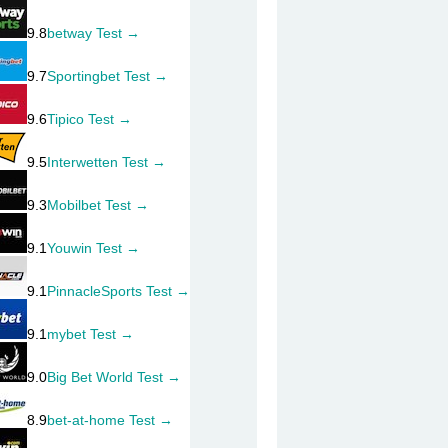
9.8
betway Test →
9.7
Sportingbet Test →
9.6
Tipico Test →
9.5
Interwetten Test →
9.3
Mobilbet Test →
9.1
Youwin Test →
9.1
PinnacleSports Test →
9.1
mybet Test →
9.0
Big Bet World Test →
8.9
bet-at-home Test →