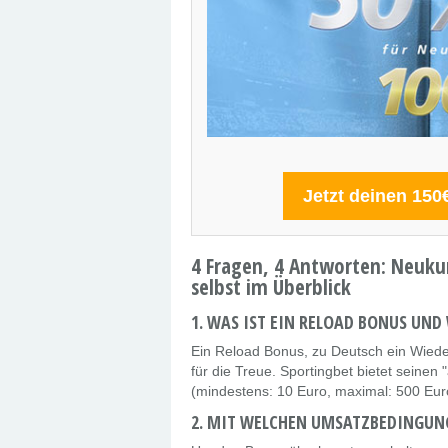
Jetzt deinen 150
4 Fragen, 4 Antworten: Neuk
selbst im Überblick
1. WAS IST EIN RELOAD BONUS UND
Ein Reload Bonus, zu Deutsch ein Wied
für die Treue. Sportingbet bietet seine
(mindestens: 10 Euro, maximal: 500 Eur
2. MIT WELCHEN UMSATZBEDINGUNG