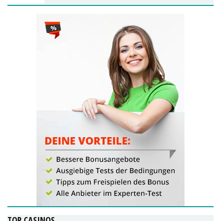
TOP CASINOS