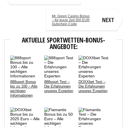
Mr. Green Casino Bonus
NEXT
– für kurze Zeit 350 EUR
Gutschein Code
AKTUELLE SPORTWETTEN-BONUS-
ANGEBOTE:
888sport Bonus
888sport Test –
DOXXbet Test –
bis zu 100 – Alle
Die Erfahrungen
Die Erfahrungen
wichtigen
unseres Experten
unseres Experten
Informationen