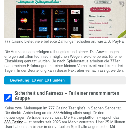
777 Casino bietet viele beliebte Zahlungsmethoden an, wie z.B. PayPal
Die Auszahlungen erfolgen reibungslos und sicher. Die Anweisungen
erfolgen auf allen technisch möglichen Wegen, welche bereits für eine
Einzahlung genutzt wurden. Je nach Spielerstatus arbeiten die 777er
nach meinen Erfahrungen mit einer kleinen Vorhaltezeit von bis zu drei
Tagen. In der Beurteilung kann dieser Fakt aber vernachlässigt werden.
Bewertung: 10 von 10 Punkten
Sicherheit und Fairness – Teil einer renommierten
Gruppe
Keine zwei Meinungen im 777 Casino Test gibt's in Sachen Seriosität.
Die direkte Anbindung an die 888Holding allein sorgt für den
notwendigen Vertrauensvorschuss. Die Partnerplattform – sprich das
888 Casino
– ist bereits seit 2025 am Markt vertreten. Über 25 Millionen
User haben sich bisher in der virtuellen Spielhalle angemeldet. Mit