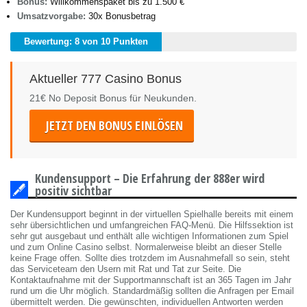
Bonus:
Willkommenspaket bis zu 1.500 €
Umsatzvorgabe:
30x Bonusbetrag
Bewertung: 8 von 10 Punkten
Aktueller 777 Casino Bonus
21€ No Deposit Bonus für Neukunden.
JETZT DEN BONUS EINLÖSEN
Kundensupport – Die Erfahrung der 888er wird
positiv sichtbar
Der Kundensupport beginnt in der virtuellen Spielhalle bereits mit einem
sehr übersichtlichen und umfangreichen FAQ-Menü. Die Hilfssektion ist
sehr gut ausgebaut und enthält alle wichtigen Informationen zum Spiel
und zum Online Casino selbst. Normalerweise bleibt an dieser Stelle
keine Frage offen. Sollte dies trotzdem im Ausnahmefall so sein, steht
das Serviceteam den Usern mit Rat und Tat zur Seite. Die
Kontaktaufnahme mit der Supportmannschaft ist an 365 Tagen im Jahr
rund um die Uhr möglich. Standardmäßig sollten die Anfragen per Email
übermittelt werden. Die gewünschten, individuellen Antworten werden