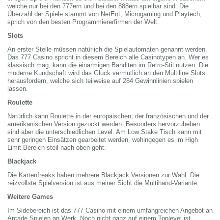
welche nur bei den 777ern und bei den 888ern spielbar sind. Die
Überzahl der Spiele stammt von NetEnt, Microgaming und Playtech,
sprich von den besten Programmiererfirmen der Welt.
Slots
An erster Stelle müssen natürlich die Spielautomaten genannt werden.
Das 777 Casino spricht in diesem Bereich alle Casinotypen an. Wer es
klassisch mag, kann die einarmigen Banditen im Retro-Stil nutzen. Die
moderne Kundschaft wird das Glück vermutlich an den Multiline Slots
herausfordern, welche sich teilweise auf 284 Gewinnlinien spielen
lassen.
Roulette
Natürlich kann Roulette in der europäischen, der französischen und der
amerikanischen Version gezockt werden. Besonders hervorzuheben
sind aber die unterschiedlichen Level. Am Low Stake Tisch kann mit
sehr geringen Einsätzen gearbeitet werden, wohingegen es im High
Limit Bereich steil nach oben geht.
Blackjack
Die Kartenfreaks haben mehrere Blackjack Versionen zur Wahl. Die
reizvollste Spielversion ist aus meiner Sicht die Multihand-Variante.
Weitere Games
Im Sidebereich ist das 777 Casino mit einem umfangreichen Angebot an
Arcade Spielen an Werk. Noch nicht ganz auf einem Toplevel ist