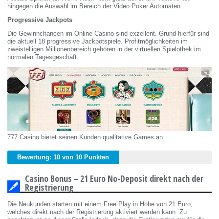
hingegen die Auswahl im Bereich der Video Poker Automaten.
Progressive Jackpots
Die Gewinnchancen im Online Casino sind exzellent. Grund hierfür sind
die aktuell 18 progressive Jackpotspiele. Profitmöglichkeiten im
zweistelligen Millionenbereich gehören in der virtuellen Spielothek im
normalen Tagesgeschäft.
777 Casino bietet seinen Kunden qualitative Games an
Bewertung: 10 von 10 Punkten
Casino Bonus – 21 Euro No-Deposit direkt nach der
Registrierung
Die Neukunden starten mit einem Free Play in Höhe von 21 Euro,
welches direkt nach der Registrierung aktiviert werden kann. Zu