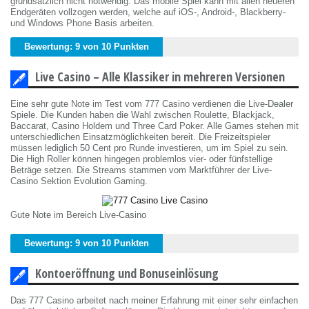
grundsätzlich nicht notwendig. Das mobile Spiel kann mit allen neueren
Endgeräten vollzogen werden, welche auf iOS-, Android-, Blackberry-
und Windows Phone Basis arbeiten.
Bewertung: 9 von 10 Punkten
Live Casino – Alle Klassiker in mehreren Versionen
Eine sehr gute Note im Test vom 777 Casino verdienen die Live-Dealer
Spiele. Die Kunden haben die Wahl zwischen Roulette, Blackjack,
Baccarat, Casino Holdem und Three Card Poker. Alle Games stehen mit
unterschiedlichen Einsatzmöglichkeiten bereit. Die Freizeitspieler
müssen lediglich 50 Cent pro Runde investieren, um im Spiel zu sein.
Die High Roller können hingegen problemlos vier- oder fünfstellige
Beträge setzen. Die Streams stammen vom Marktführer der Live-
Casino Sektion Evolution Gaming.
Gute Note im Bereich Live-Casino
Bewertung: 9 von 10 Punkten
Kontoeröffnung und Bonuseinlösung
Das 777 Casino arbeitet nach meiner Erfahrung mit einer sehr einfachen