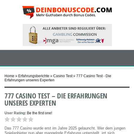
Home
»
Erfahrungsberichte
»
Casino Test
»
777 Casino Test - Die
Erfahrungen unseres Experten
777 CASINO TEST – DIE ERFAHRUNGEN
UNSERES EXPERTEN
User Rating:
Be the first one!
Das 777 Casino wurde erst im Jahre 2025 gelauncht. Wer dem jungen
Spielanbieter nun aber mangelnde Erfahrung unterstellt, irrt sich