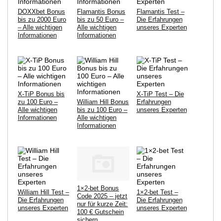
DOXXbet Bonus
Flamantis Bonus
Flamantis Test –
bis zu 2000 Euro
bis zu 50 Euro –
Die Erfahrungen
– Alle wichtigen
Alle wichtigen
unseres Experten
Informationen
Informationen
X-TiP Bonus bis
X-TiP Test – Die
zu 100 Euro –
William Hill Bonus
Erfahrungen
Alle wichtigen
bis zu 100 Euro –
unseres Experten
Informationen
Alle wichtigen
Informationen
1×2-bet Bonus
William Hill Test –
1×2-bet Test –
Code 2025 – jetzt
Die Erfahrungen
Die Erfahrungen
nur für kurze Zeit:
unseres Experten
unseres Experten
100 € Gutschein
sichern