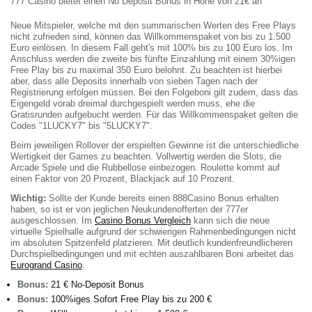
777 Casino bietet einen No Deposit Bonus in Höhe von 21€ an
Neue Mitspieler, welche mit den summarischen Werten des Free Plays
nicht zufrieden sind, können das Willkommenspaket von bis zu 1.500
Euro einlösen. In diesem Fall geht's mit 100% bis zu 100 Euro los. Im
Anschluss werden die zweite bis fünfte Einzahlung mit einem 30%igen
Free Play bis zu maximal 350 Euro belohnt. Zu beachten ist hierbei
aber, dass alle Deposits innerhalb von sieben Tagen nach der
Registrierung erfolgen müssen. Bei den Folgeboni gilt zudem, dass das
Eigengeld vorab dreimal durchgespielt werden muss, ehe die
Gratisrunden aufgebucht werden. Für das Willkommenspaket gelten die
Codes "1LUCKY7" bis "5LUCKY7".
Beim jeweiligen Rollover der erspielten Gewinne ist die unterschiedliche
Wertigkeit der Games zu beachten. Vollwertig werden die Slots, die
Arcade Spiele und die Rubbellose einbezogen. Roulette kommt auf
einen Faktor von 20 Prozent, Blackjack auf 10 Prozent.
Wichtig:
Sollte der Kunde bereits einen 888Casino Bonus erhalten
haben, so ist er von jeglichen Neukundenofferten der 777er
ausgeschlossen. Im
Casino Bonus Vergleich
kann sich die neue
virtuelle Spielhalle aufgrund der schwierigen Rahmenbedingungen nicht
im absoluten Spitzenfeld platzieren. Mit deutlich kundenfreundlicheren
Durchspielbedingungen und mit echten auszahlbaren Boni arbeitet das
Eurogrand Casino
.
Bonus:
21 € No-Deposit Bonus
Bonus:
100%iges Sofort Free Play bis zu 200 €