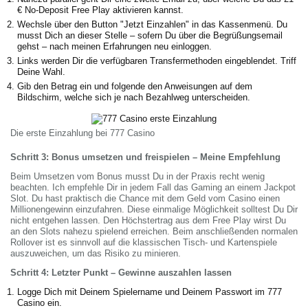
€ No-Deposit Free Play aktivieren kannst.
Wechsle über den Button "Jetzt Einzahlen" in das Kassenmenü. Du
musst Dich an dieser Stelle – sofern Du über die Begrüßungsemail
gehst – nach meinen Erfahrungen neu einloggen.
Links werden Dir die verfügbaren Transfermethoden eingeblendet. Triff
Deine Wahl.
Gib den Betrag ein und folgende den Anweisungen auf dem
Bildschirm, welche sich je nach Bezahlweg unterscheiden.
Die erste Einzahlung bei 777 Casino
Schritt 3: Bonus umsetzen und freispielen – Meine Empfehlung
Beim Umsetzen vom Bonus musst Du in der Praxis recht wenig
beachten. Ich empfehle Dir in jedem Fall das Gaming an einem Jackpot
Slot. Du hast praktisch die Chance mit dem Geld vom Casino einen
Millionengewinn einzufahren. Diese einmalige Möglichkeit solltest Du Dir
nicht entgehen lassen. Den Höchstertrag aus dem Free Play wirst Du
an den Slots nahezu spielend erreichen. Beim anschließenden normalen
Rollover ist es sinnvoll auf die klassischen Tisch- und Kartenspiele
auszuweichen, um das Risiko zu minieren.
Schritt 4: Letzter Punkt – Gewinne auszahlen lassen
Logge Dich mit Deinem Spielername und Deinem Passwort im 777
Casino ein.